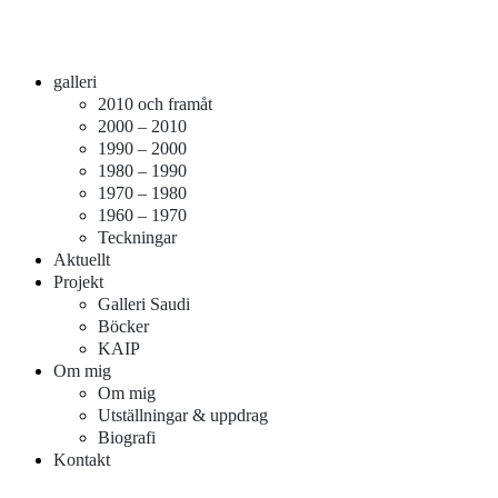
Meny
Hoppa
Måleri och galleri
galleri
mariannekorsman.se
till
2010 och framåt
innehåll
2000 – 2010
1990 – 2000
1980 – 1990
1970 – 1980
1960 – 1970
Teckningar
Aktuellt
Projekt
Galleri Saudi
Böcker
KAIP
Om mig
Om mig
Utställningar & uppdrag
Biografi
Kontakt