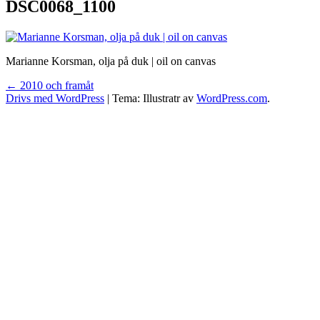
DSC0068_1100
Marianne Korsman, olja på duk | oil on canvas
Inläggsnavigering
←
2010 och framåt
Drivs med WordPress
|
Tema: Illustratr av
WordPress.com
.