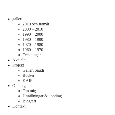
Meny
Hoppa
Måleri och galleri
galleri
mariannekorsman.se
till
2010 och framåt
innehåll
2000 – 2010
1990 – 2000
1980 – 1990
1970 – 1980
1960 – 1970
Teckningar
Aktuellt
Projekt
Galleri Saudi
Böcker
KAIP
Om mig
Om mig
Utställningar & uppdrag
Biografi
Kontakt