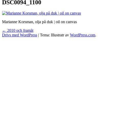
DSC0094_1100
Marianne Korsman, olja på duk | oil on canvas
Inläggsnavigering
←
2010 och framåt
Drivs med WordPress
|
Tema: Illustratr av
WordPress.com
.